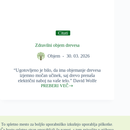
Citati
Zdravilni objem drevesa
Objem
30. 03. 2026
“Ugotovljeno je bilo, da ima objemanje drevesa
izjemno močan učinek, saj drevo prenaša
električni naboj na vaše telo.” David Wolfe
PREBERI VEČ
Zdravilni
objem
drevesa
NASLEDNJA STRAN
To spletno mesto za boljšo uporabniško izkušnjo uporablja piškotke.
Če boste spletno stran uporabljali še naprej, s tem privolite v njihovo