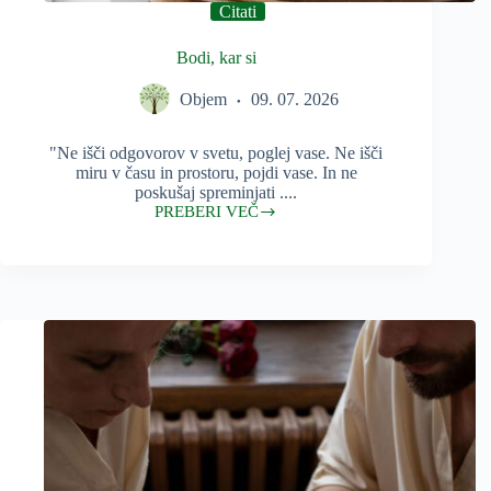
Citati
Bodi, kar si
Objem
09. 07. 2026
"Ne išči odgovorov v svetu, poglej vase. Ne išči
miru v času in prostoru, pojdi vase. In ne
poskušaj spreminjati ....
PREBERI VEČ
Bodi,
kar
si