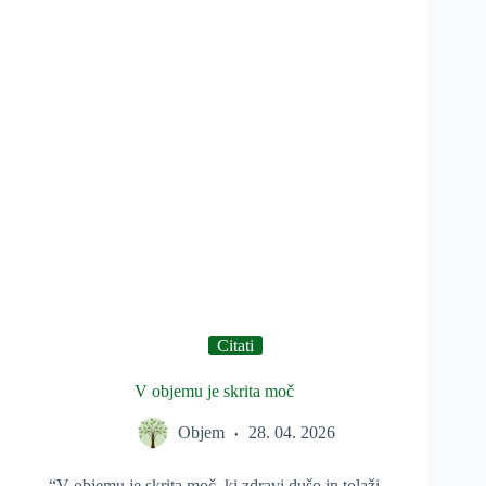
Citati
V objemu je skrita moč
Objem
28. 04. 2026
“V objemu je skrita moč, ki zdravi dušo in tolaži