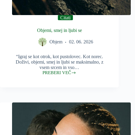
Citati
Objemi, smej in ljubi se
Objem
02. 06. 2026
“Igraj se kot otrok, kot pustolovec. Kot norec.
Doživi, objemi, smej in ljubi se maksimalno, z
vsem srcem in vso…
PREBERI VEČ
Objemi,
smej
in
ljubi
se