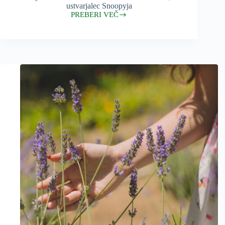
ustvarjalec Snoopyja
PREBERI VEČ
Ljubezen
in
objemi