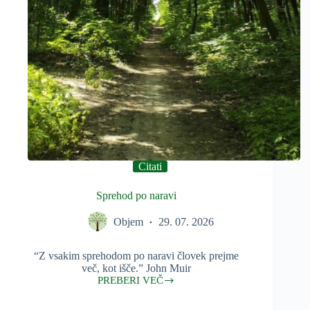
Citati
Sprehod po naravi
Objem
29. 07. 2026
“Z vsakim sprehodom po naravi človek prejme
več, kot išče.” John Muir
PREBERI VEČ
Sprehod
po
naravi