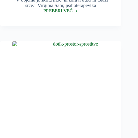
srce.” Virginia Satir, psihoterapevtka
PREBERI VEČ
V
objemu
je
skrita
moč