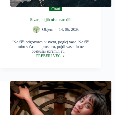
Citati
Stvari, ki jih niste naredili
Objem
14. 06. 2026
"Ne išči odgovorov v svetu, poglej vase. Ne išči
miru v času in prostoru, pojdi vase. In ne
poskušaj spreminjati ....
PREBERI VEČ
Stvari,
ki
jih
niste
naredili