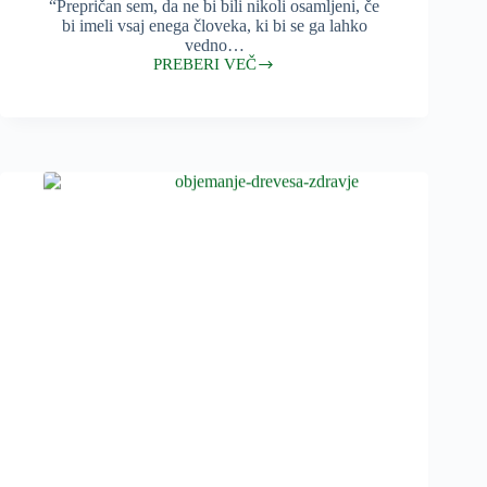
“Prepričan sem, da ne bi bili nikoli osamljeni, če
bi imeli vsaj enega človeka, ki bi se ga lahko
vedno…
PREBERI VEČ
Človek,
ki
se
ga
lahko
dotaknemo