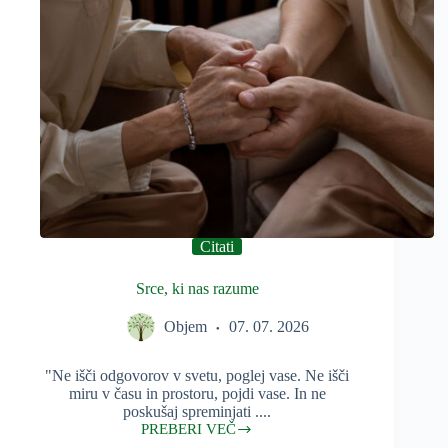
Citati
Srce, ki nas razume
Objem
07. 07. 2026
"Ne išči odgovorov v svetu, poglej vase. Ne išči
miru v času in prostoru, pojdi vase. In ne
poskušaj spreminjati ....
PREBERI VEČ
Srce,