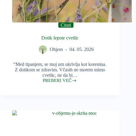
Citati
Dotik lepote cvetlic
Objem
04. 05. 2026
“Med tipanjem, se moj um ukrivlja kot korenina.
Z dotikom se zdravim. Včasih ne morem mimo
cvetlic, ne da bi…
PREBERI VEČ
Dotik
lepote
cvetlic