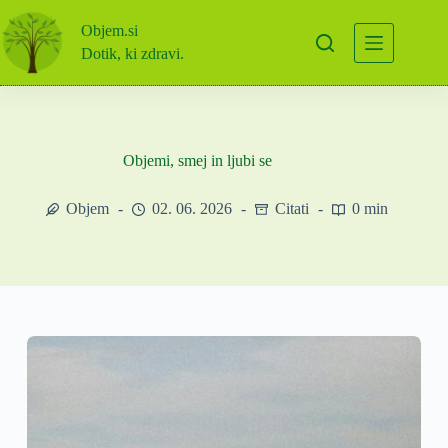
Skip
to
Objem.si
content
Dotik, ki zdravi.
Objemi, smej in ljubi se
Objem
02. 06. 2026
Citati
0 min