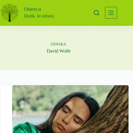
Skip
to
Objem.si
content
Dotik, ki zdravi.
OZNAKA
David Wolfe