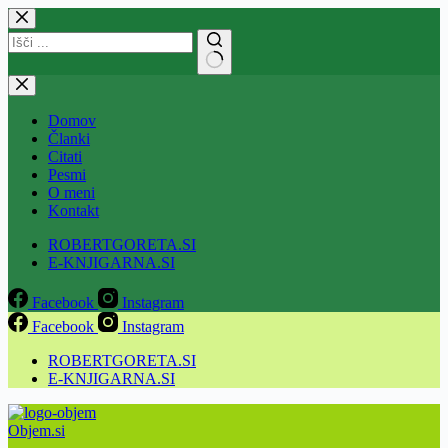
Skip
to
content
No
results
Domov
Članki
Citati
Pesmi
O meni
Kontakt
ROBERTGORETA.SI
E-KNJIGARNA.SI
Facebook
Instagram
Facebook
Instagram
ROBERTGORETA.SI
E-KNJIGARNA.SI
Objem.si