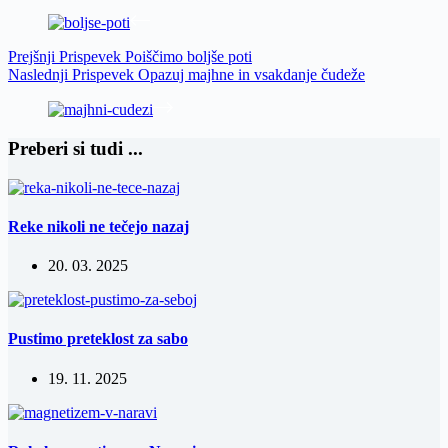
Prejšnji
Prispevek
Poiščimo boljše poti
Naslednji
Prispevek
Opazuj majhne in vsakdanje čudeže
Preberi si tudi ...
Reke nikoli ne tečejo nazaj
20. 03. 2025
Pustimo preteklost za sabo
19. 11. 2025