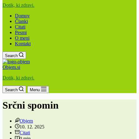
Dotik, ki zdravi.
Domov
Članki
Citati
Pesmi
O meni
Kontakt
Search
Objem.si
Dotik, ki zdravi.
Search
Menu
Srčni spomin
Objem
10. 12. 2025
Citati
0 min