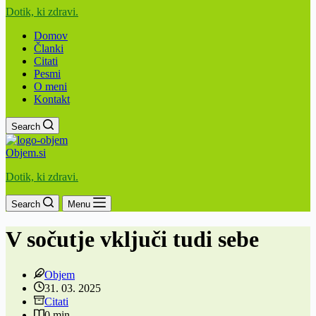
Dotik, ki zdravi.
Domov
Članki
Citati
Pesmi
O meni
Kontakt
Search
Objem.si
Dotik, ki zdravi.
Search
Menu
V sočutje vključi tudi sebe
Objem
31. 03. 2025
Citati
0 min