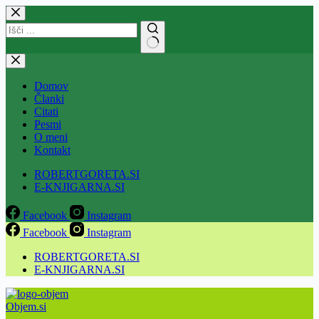
Skip
to
content
No
results
Domov
Članki
Citati
Pesmi
O meni
Kontakt
ROBERTGORETA.SI
E-KNJIGARNA.SI
Facebook
Instagram
Facebook
Instagram
ROBERTGORETA.SI
E-KNJIGARNA.SI
Objem.si