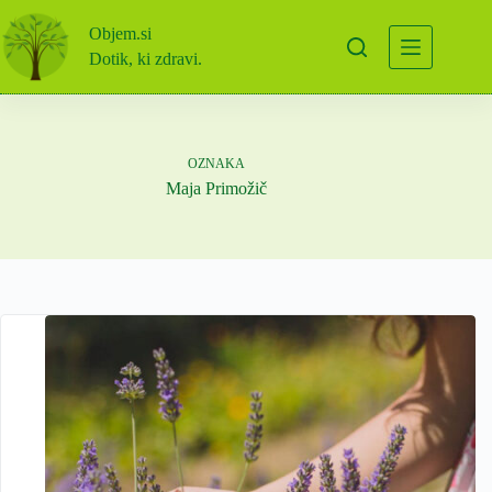
Skip
to
Objem.si
content
Dotik, ki zdravi.
OZNAKA
Maja Primožič