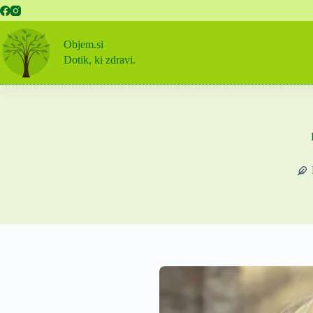
Skip
to
content
Objem.si
Dotik, ki zdravi.