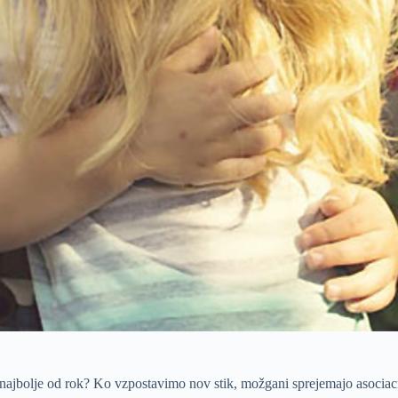
m najbolje od rok? Ko vzpostavimo nov stik, možgani sprejemajo asociac