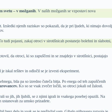
em svetu – v možganih
. V naših možganih se vzpostavi nova
. Izsledki njenih raziskav so pokazali, da je pri ljudeh, ki nimajo dovolj
ov.
 tudi pojasni, zakaj otroci v sirotišnicah postanejo bolehni in slabotni,
ovil, da otroci, ki so zapuščeni in se znajdejo v sirotišnici, postajajo
 je iskal rešitev in odločil se je izvesti eksperiment.
osebnega, bila pa so izredno čuteča bitja. Po enega od teh zapuščenih
 varovancev.
Ko so se vsak zvečer ločili, so otroci jokali od žalosti.
 so jih, jih ljubili, se z njimi igrali in vsakega posebej opazili. Na
ičnih ustanovah za umsko prizadete.
bil brez dela in vsak se je preživljal sam. Gibalo njihovega razvoja je