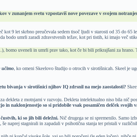
ikov v zunanjem svetu vzpostaviš nove povezave v svojem notranj
 kot 9 let skrbno preučevala sedem tisoč ljudi v starosti od 35 do 65 let
 da bodo umrli zaradi zdravstvenih težav, kot pri tistih, ki imajo več stik
 bomo uveneli in umrli prav tako, kot če bi bili prikrajšani za hrano. To
e učimo
, ko omeni Skeelovo študijo o otrocih v sirotišnicah. Skeel je ugot
etu bivanja v sirotišnici njihov IQ zdrsnil na mejo zaostalosti?
Skeel
o za dekleta z motnjami v razvoju. Dekleta intelektualno niso bila nič p
tjo in naklonjenostjo so si pridobile vsak posamičen delček svojih
stvih, ki so jih bili deležni.
Nič drugega se ni spremenilo. Samo izbrali
ci, še naprej stagnirali in zapadali v psihotična stanja ter pristali v razl
jih ni končal visoke šole, vsi so bili poročeni (le eden ločen), nihče ni 