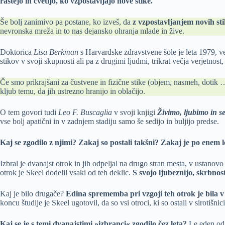
rastejo in cvetijo, ko vzpostavljajo nove stike.
Še bolj zanimivo pa postane, ko izveš, da
z vzpostavljanjem novih st
nevronska mreža in to nas dejansko ohranja mlade in žive.
Doktorica
Lisa Berkman
s Harvardske zdravstvene šole je leta 1979, več
stikov v svoji skupnosti ali pa z drugimi ljudmi, trikrat večja verjetnost,
Če smo prikrajšani za čustvene in fizične stike (objem, nasmeh, dotik …),
kljub temu, da jih ustrezno hranijo in oblačijo.
O tem govori tudi
Leo F. Buscaglia
v svoji knjigi
Živimo, ljubimo in s
vse bolj apatični in v zadnjem stadiju samo še sedijo in buljijo predse.
Kaj se zgodilo z njimi? Zakaj so postali takšni? Zakaj je po enem l
Izbral je dvanajst otrok in jih odpeljal na drugo stran mesta, v ustanov
otrok je Skeel dodelil vsaki od teh deklic.
S svojo ljubeznijo, skrbnos
Kaj je bilo drugače?
Edina sprememba pri vzgoji teh otrok je bila v ču
koncu študije je Skeel ugotovil, da so vsi otroci, ki so ostali v sirotišni
Kaj se je s temi dvanajstimi »izbranci« zgodilo čez leta?
Le eden od n