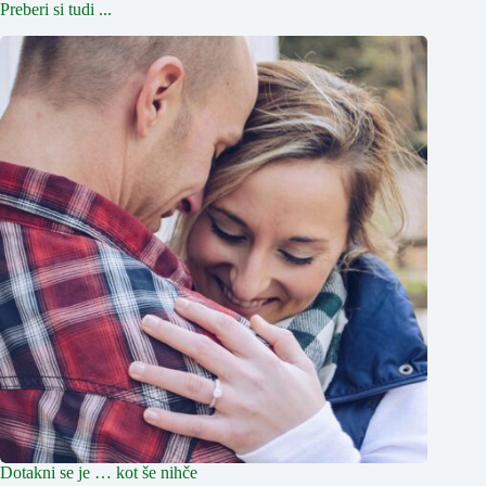
Preberi si tudi ...
Dotakni se je … kot še nihče