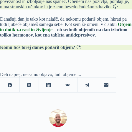
povezanost in izboljšuje naš spanec. Obenem nas poživlja, pomlajuje,
nima stranskih učinkov in je z eno besedo čudežno zdravilo. 🙂
Današnji dan je tako kot nalašč, da nekomu podariš objem, hkrati pa
tudi ljubeče objameš samega sebe. Kot sem že omenil v članku
Objem
in dotik za rast in življenje
–
ob sedmih objemih na dan izločimo
toliko hormonov, kot ena tableta antidepresivov
.
Komu boš torej danes podaril objem?
🙂
Deli naprej, ne samo objavo, tudi objeme ...