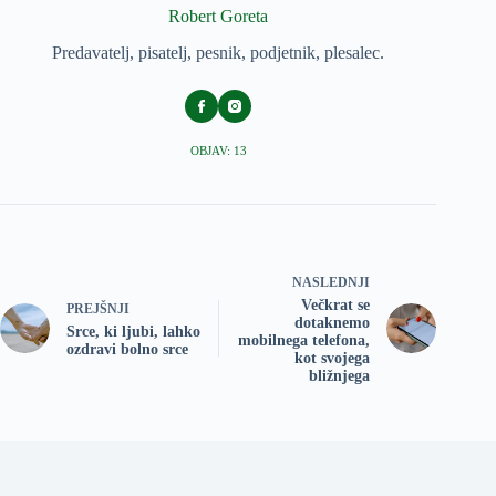
Robert Goreta
Predavatelj, pisatelj, pesnik, podjetnik, plesalec.
OBJAV: 13
NASLEDNJI
Večkrat se
PREJŠNJI
dotaknemo
Srce, ki ljubi, lahko
mobilnega telefona,
ozdravi bolno srce
kot svojega
bližnjega