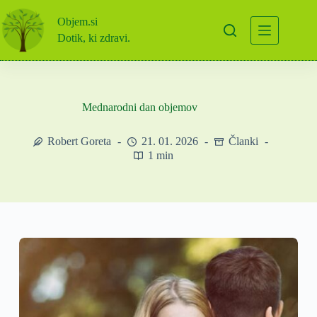
Skip
to
Objem.si
content
Dotik, ki zdravi.
Mednarodni dan objemov
Robert Goreta
21. 01. 2026
Članki
1 min