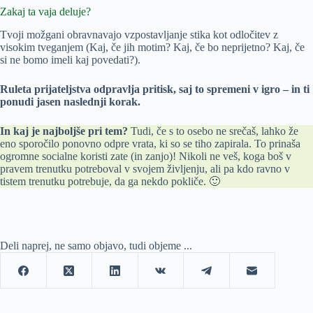
Zakaj ta vaja deluje?
Tvoji možgani obravnavajo vzpostavljanje stika kot odločitev z
visokim tveganjem (Kaj, če jih motim? Kaj, če bo neprijetno? Kaj, če
si ne bomo imeli kaj povedati?).
Ruleta prijateljstva odpravlja pritisk, saj to spremeni v igro – in ti
ponudi jasen naslednji korak.
In kaj je najboljše pri tem?
Tudi, če s to osebo ne srečaš, lahko že
eno sporočilo ponovno odpre vrata, ki so se tiho zapirala. To prinaša
ogromne socialne koristi zate (in zanjo)! Nikoli ne veš, koga boš v
pravem trenutku potreboval v svojem življenju, ali pa kdo ravno v
tistem trenutku potrebuje, da ga nekdo pokliče. 🙂
Deli naprej, ne samo objavo, tudi objeme ...