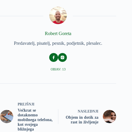
Robert Goreta
Predavatelj, pisatelj, pesnik, podjetnik, plesalec.
OBJAV: 13
PREJŠNJI
Večkrat se
NASLEDNJI
dotaknemo
Objem in dotik za
mobilnega telefona,
rast in življenje
kot svojega
bližnjega